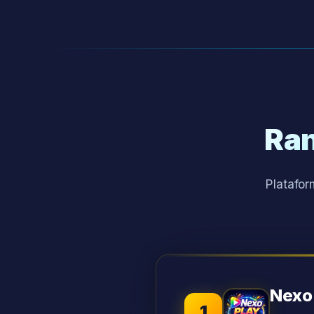
Ran
Platafor
Nexo
1