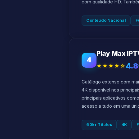
com qualidade HD. Também 
Conteúdo Nacional
F
Play Max IPT
4
4.8
★★★★☆
Catálogo extenso com mais 
4K disponível nos princip
principais aplicativos com
acesso a tudo em uma únic
60k+ Títulos
4K
F