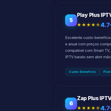
Play Plus IPT
5
4.7
★★★★☆
Excelente custo-benefício
e anual com preços competi
compatível com Smart TV, c
IPTV barato sem abrir mão
Custo-Benefício
Plan
Zap Plus IPT
6
4.7
★★★★☆