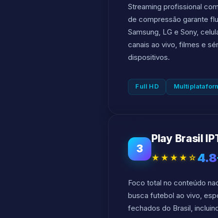
Streaming profissional com
de compressão garante fl
Samsung, LG e Sony, celula
canais ao vivo, filmes e s
dispositivos.
Full HD
Multiplatafor
Play Brasil I
3
4.8
★★★★☆
Foco total no conteúdo na
busca futebol ao vivo, esp
fechados do Brasil, inclu